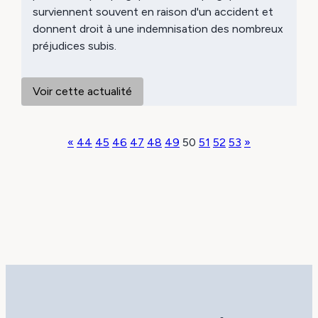
surviennent souvent en raison d'un accident et
donnent droit à une indemnisation des nombreux
préjudices subis.
Voir cette actualité
«
44
45
46
47
48
49
50
51
52
53
»