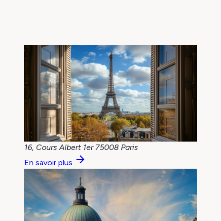
16, Cours Albert 1er
75008 Paris
arrow_forward
En savoir plus