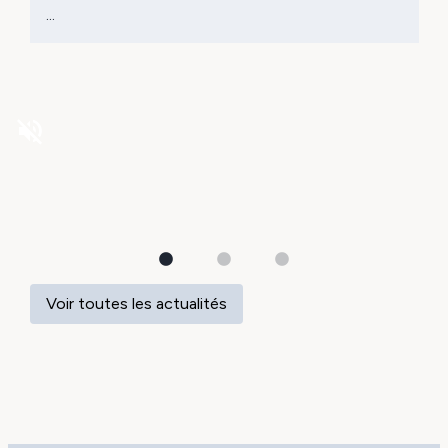
...
volume_off
Voir toutes les actualités