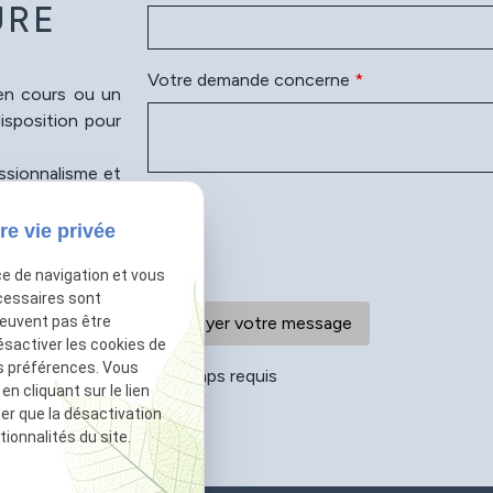
URE
Votre demande concerne
*
 en cours ou un
isposition pour
essionnalisme et
ez contact dès
vancer en toute
re vie privée
ce de navigation et vous
cessaires sont
peuvent pas être
ésactiver les cookies de
s préférences. Vous
*
Champs requis
 cliquant sur le lien
ter que la désactivation
ionnalités du site.