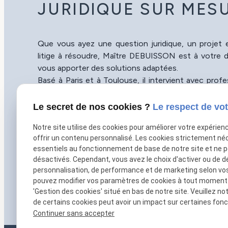
JURIDIQUE SUR MES
Que vous ayez une question juridique, un projet
litige à résoudre, Maître DEBUISSON est à votre d
vous apporter des solutions adaptées.
Basé à Paris et à Toulouse, il intervient avec prof
réactivité pour répondre à vos besoins. Pren
maintenant pour bénéficier de son expertise et a
Le secret de nos cookies ?
Le respect de vot
sérénité.
Notre site utilise des cookies pour améliorer votre expérien
01 86 65 78 92
offrir un contenu personnalisé. Les cookies strictement né
Horaires du cabinet
essentiels au fonctionnement de base de notre site et ne 
désactivés. Cependant, vous avez le choix d'activer ou de d
Du lundi au jeudi : 09h30-19h30
personnalisation, de performance et de marketing selon vo
Le vendredi : 09h30-18h00
pouvez modifier vos paramètres de cookies à tout moment en
Sur rendez-vous
'Gestion des cookies' situé en bas de notre site. Veuillez no
de certains cookies peut avoir un impact sur certaines fonct
Continuer sans accepter