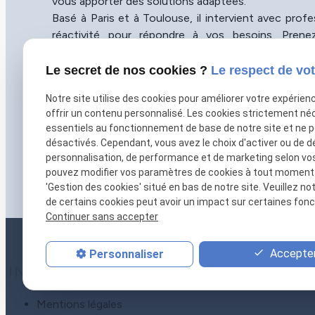
vous apporter des solutions adaptées.
Basé à Paris et à Toulouse, il intervient avec prof
réactivité pour répondre à vos besoins. Pren
maintenant pour bénéficier de son expertise et a
sérénité.
Le secret de nos cookies ?
Le respect de vot
01 86 65 78 92
Notre site utilise des cookies pour améliorer votre expérien
Horaires du cabinet
offrir un contenu personnalisé. Les cookies strictement né
essentiels au fonctionnement de base de notre site et ne 
Du lundi au jeudi : 09h30-19h30
désactivés. Cependant, vous avez le choix d'activer ou de d
Le vendredi : 09h30-18h00
personnalisation, de performance et de marketing selon vo
Sur rendez-vous
pouvez modifier vos paramètres de cookies à tout moment en
'Gestion des cookies' situé en bas de notre site. Veuillez no
de certains cookies peut avoir un impact sur certaines fonct
Continuer sans accepter
Accepter
Personnaliser
INFORMATIONS
Mentions légales