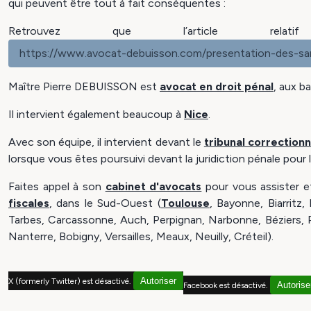
qui peuvent être tout à fait conséquentes :
Retrouvez que l’article rel
https://www.avocat-debuisson.com/presentation-des-san
Maître Pierre DEBUISSON est
avocat en droit pénal
, aux b
Il intervient également beaucoup à
Nice
.
Avec son équipe, il intervient devant le
tribunal correctionn
lorsque vous êtes poursuivi devant la juridiction pénale pour 
Faites appel à son
cabinet d'avocats
pour vous assister e
fiscales
, dans le Sud-Ouest (
Toulouse
, Bayonne, Biarritz
Tarbes, Carcassonne, Auch, Perpignan, Narbonne, Béziers,
Nanterre, Bobigny, Versailles, Meaux, Neuilly, Créteil).
Autoriser
X (formerly Twitter) est désactivé.
Autorise
Facebook est désactivé.