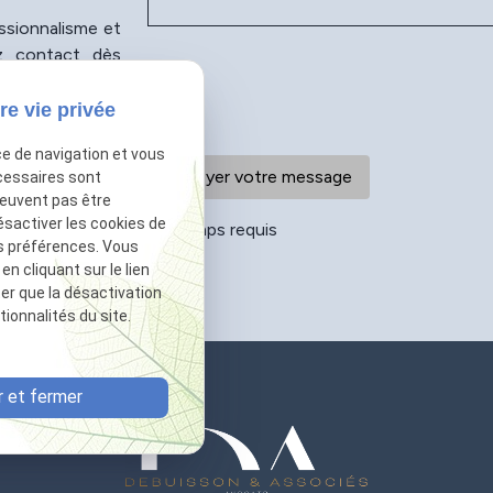
essionnalisme et
ez contact dès
vancer en toute
re vie privée
ce de navigation et vous
cessaires sont
peuvent pas être
ésactiver les cookies de
*
Champs requis
s préférences. Vous
 cliquant sur le lien
ter que la désactivation
ionnalités du site.
 et fermer