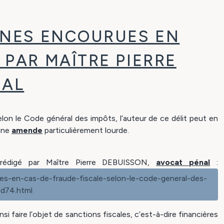
EINES ENCOURUES EN
 PAR MAÎTRE PIERRE
NAL
elon le Code général des impôts, l’auteur de ce délit peut en
une
amende
particulièrement lourde.
s, rédigé par Maître Pierre DEBUISSON,
avocat pénal
:
s-en-cas-de-fraude-fiscale-selon-le-code-general-des-
d74.html
si faire l’objet de sanctions fiscales, c’est-à-dire financières