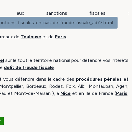
atif aux sanctions fiscales :
ctions-fiscales-en-cas-de-fraude-fiscale_ad77.html
arreaux de
Toulouse
et de
Paris
.
el
sur le tout le territoire national pour défendre vos intérêts
le
délit de fraude fiscale
.
t vous défendre dans le cadre des
procédures pénales et
, Montpellier, Bordeaux, Rodez, Foix, Albi, Montauban, Agen,
 Pau et Mont-de-Marsan ), à
Nice
et en Ile de France (
Paris
,
r