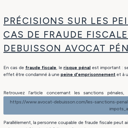
PRÉCISIONS SUR LES P
CAS DE FRAUDE FISCALE
DEBUISSON AVOCAT PÉ
En cas de
fraude fiscale
, le
risque pénal
est important : s
effet être condamné à une
peine d’emprisonnement
et à 
Retrouvez l’article concernant les sanctions pénale
https://www.avocat-debuisson.com/les-sanctions-penale
impots_a
Parallèlement, la personne coupable de fraude fiscale peut ain