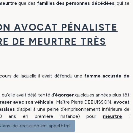
meurtre
que des
familles des personnes décédées
, qui se
SON AVOCAT PÉNALISTE
RE DE MEURTRE TRÈS
u cours de laquelle il avait défendu une
femme accusée de
, qu’elle avait déjà tenté d’
égorger
quelques années plus tôt
raser avec son véhicule
, Maître Pierre DEBUISSON,
avocat
assises
d’appel à une peine d’emprisonnement inférieure de
20 ans en première instance) pour
meurtre
:
-ans-de-reclusion-en-appel.html