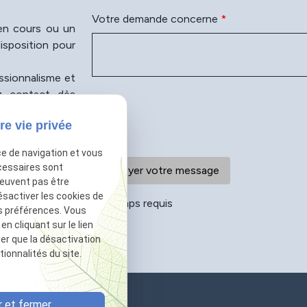
Votre demande concerne
*
 en cours ou un
isposition pour
essionnalisme et
ez contact dès
vancer en toute
re vie privée
ce de navigation et vous
cessaires sont
peuvent pas être
ésactiver les cookies de
*
Champs requis
s préférences. Vous
 cliquant sur le lien
ter que la désactivation
ionnalités du site.
 et fermer