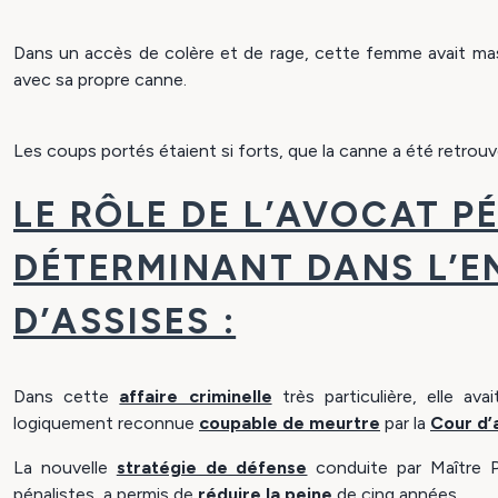
Dans un accès de colère et de rage, cette femme avait mas
avec sa propre canne.
Les coups portés étaient si forts, que la canne a été retrou
LE RÔLE DE L’AVOCAT P
DÉTERMINANT DANS L’E
D’ASSISES :
Dans cette
affaire criminelle
très particulière, elle avai
logiquement reconnue
coupable de meurtre
par la
Cour d’
La nouvelle
stratégie de défense
conduite par Maître 
pénalistes, a permis de
réduire la peine
de cinq années.