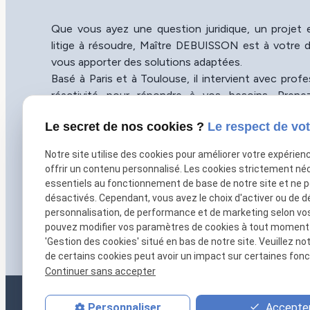
Que vous ayez une question juridique, un projet
litige à résoudre, Maître DEBUISSON est à votre d
vous apporter des solutions adaptées.
Basé à Paris et à Toulouse, il intervient avec prof
réactivité pour répondre à vos besoins. Pren
maintenant pour bénéficier de son expertise et a
Le secret de nos cookies ?
Le respect de vot
sérénité.
Notre site utilise des cookies pour améliorer votre expérien
01 86 65 78 92
offrir un contenu personnalisé. Les cookies strictement né
Horaires du cabinet
essentiels au fonctionnement de base de notre site et ne 
Du lundi au jeudi : 09h30-19h30
désactivés. Cependant, vous avez le choix d'activer ou de d
Le vendredi : 09h30-18h00
personnalisation, de performance et de marketing selon vo
Sur rendez-vous
pouvez modifier vos paramètres de cookies à tout moment en
'Gestion des cookies' situé en bas de notre site. Veuillez no
de certains cookies peut avoir un impact sur certaines fonct
Continuer sans accepter
Accepter
Personnaliser