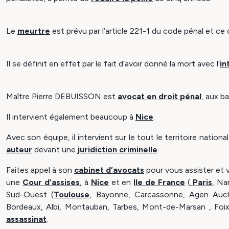
Le
meurtre
est prévu par l’article 221-1 du code pénal et c
Il se définit en effet par le fait d’avoir donné la mort avec l’
in
Maître Pierre DEBUISSON est
avocat en droit pénal
, aux b
Il intervient également beaucoup à
Nice
.
Avec son équipe, il intervient sur le tout le territoire nati
auteur
devant une
juridiction criminelle
.
Faites appel à son
cabinet d’avocats
pour vous assister et 
une
Cour d’assises
, à
Nice
et en
Ile de France
(
Paris
, Na
Sud-Ouest (
Toulouse
, Bayonne, Carcassonne, Agen Auch, 
Bordeaux, Albi, Montauban, Tarbes, Mont-de-Marsan , Foix 
assassinat
.