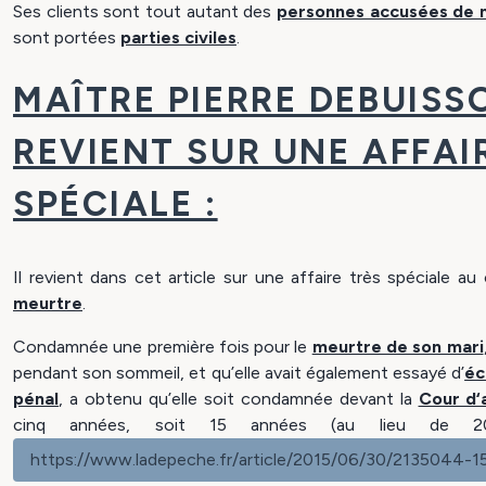
Ses clients sont tout autant des
personnes accusées de 
sont portées
parties civiles
.
MAÎTRE PIERRE DEBUIS
REVIENT SUR UNE AFFAI
SPÉCIALE :
Il revient dans cet article sur une affaire très spéciale a
meurtre
.
Condamnée une première fois pour le
meurtre de son mari
pendant son sommeil, et qu’elle avait également essayé d’
éc
pénal
, a obtenu qu’elle soit condamnée devant la
Cour d‘
cinq années, soit 15 années (au lieu de 
https://www.ladepeche.fr/article/2015/06/30/2135044-15