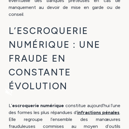
éventuelle des banques prêteuses en cas de
manquement au devoir de mise en garde ou de
conseil.
L’ESCROQUERIE
NUMÉRIQUE : UNE
FRAUDE EN
CONSTANTE
ÉVOLUTION
volume_off
L’
escroquerie numérique
constitue aujourd’hui l’une
des formes les plus répandues d’
infractions pénales
.
Elle regroupe l’ensemble des manœuvres
frauduleuses commises au moyen d’outils